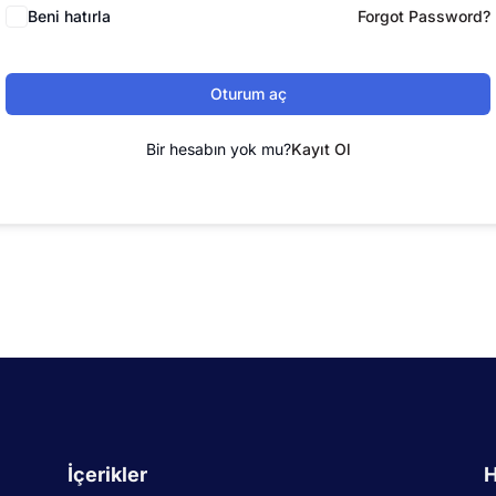
Beni hatırla
Forgot Password?
Oturum aç
Bir hesabın yok mu?
Kayıt Ol
İçerikler
H