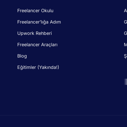
Freelancer Okulu
A
Freelancer’lığa Adım
G
Upwork Rehberi
G
Freelancer Araçları
M
Blog
Ş
Eğitimler (Yakında!)