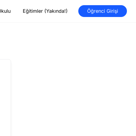
Okulu
Eğitimler (Yakında!)
Öğrenci Girişi