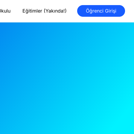
Okulu
Eğitimler (Yakında!)
Öğrenci Girişi