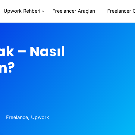
Upwork Rehberi
Freelancer Araçları
Freelancer 
k – Nasıl
ın?
Freelance
,
Upwork