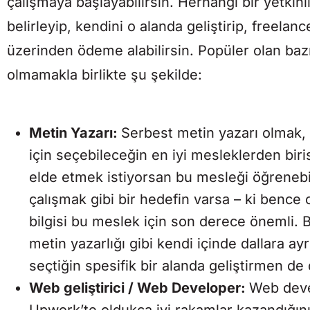
çalışmaya başlayabilirsin. Herhangi bir yetkinli
belirleyip, kendini o alanda geliştirip, freelanc
üzerinden ödeme alabilirsin. Popüler olan bazı 
olmamakla birlikte şu şekilde:
Metin Yazarı:
Serbest metin yazarı olmak,
için seçebileceğin en iyi mesleklerden biris
elde etmek istiyorsan bu mesleği öğrenebil
çalışmak gibi bir hedefin varsa – ki bence 
bilgisi bu meslek için son derece önemli. Bu 
metin yazarlığı gibi kendi içinde dallara a
seçtiğin spesifik bir alanda geliştirmen de
Web geliştirici / Web Developer:
Web devel
Upwork’te oldukça iyi rakamlar kazandığın