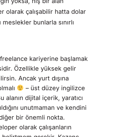
ğin yoksa, niş bir alan
er olarak çalışabilir hatta dolar
meslekler bunlarla sınırlı
 freelance kariyerine başlamak
idir. Özellikle yüksek gelir
irsin. Ancak yurt dışına
olmalı
– üst düzey ingilizce
alanın dijital içerik, yaratıcı
yrıldığını unutmaman ve kendini
 diğer bir önemli nokta.
oper olarak çalışanların
ı belirtmem gerekir. Kazanç